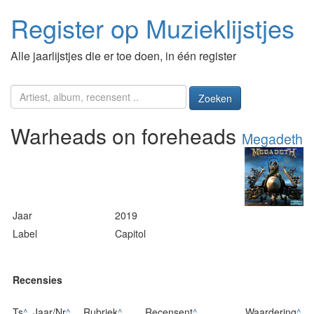
Register op Muzieklijstjes
Alle jaarlijstjes die er toe doen, in één register
Zoeken
Warheads on foreheads
Megadeth
Jaar
2019
Label
Capitol
Recensies
Ts
^
Jaar/Nr
^
Rubriek
^
Recensent
^
Waardering
^