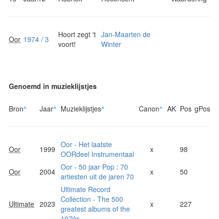
Hoort zegt 't
Jan-Maarten de
Oor
1974 / 3
voort!
Winter
Genoemd in muzieklijstjes
Bron
^
Jaar
^
Muzieklijstjes
^
Canon
^
AK
Pos
gPos
Oor - Het laatste
Oor
1999
x
98
OORdeel Instrumentaal
Oor - 50 jaar Pop : 70
Oor
2004
x
50
artiesten uit de jaren 70
Ultimate Record
Collection - The 500
Ultimate
2023
x
227
greatest albums of the
1970s