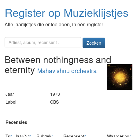
Register op Muzieklijstjes
Alle jaarlijstjes die er toe doen, in één register
Zoeken
Between nothingness and
eternity
Mahavishnu orchestra
Jaar
1973
Label
CBS
Recensies
Ts
^
Jaar/Nr
^
Rubriek
^
Recensent
^
Waardering
^