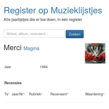
Register op Muzieklijstjes
Alle jaarlijstjes die er toe doen, in één register
Zoeken
Merci
Magma
Jaar
1984
Recensies
Ts
^
Jaar/Nr
^
Rubriek
^
Recensent
^
Waardering
^