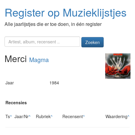
Register op Muzieklijstjes
Alle jaarlijstjes die er toe doen, in één register
Zoeken
Merci
Magma
Jaar
1984
Recensies
Ts
^
Jaar/Nr
^
Rubriek
^
Recensent
^
Waardering
^