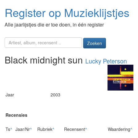
Register op Muzieklijstjes
Alle jaarlijstjes die er toe doen, in één register
Zoeken
Black midnight sun
Lucky Peterson
Jaar
2003
Recensies
Ts
^
Jaar/Nr
^
Rubriek
^
Recensent
^
Waardering
^