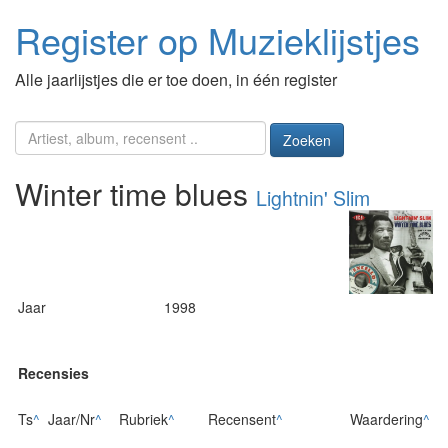
Register op Muzieklijstjes
Alle jaarlijstjes die er toe doen, in één register
Zoeken
Winter time blues
Lightnin' Slim
Jaar
1998
Recensies
Ts
^
Jaar/Nr
^
Rubriek
^
Recensent
^
Waardering
^