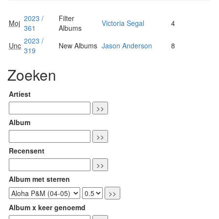
2023 /
Filter
Moj
Victoria Segal
4
361
Albums
2023 /
Unc
New Albums
Jason Anderson
8
319
Zoeken
Artiest
Album
Recensent
Album met sterren
Album x keer genoemd