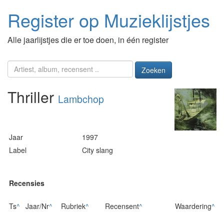
Register op Muzieklijstjes
Alle jaarlijstjes die er toe doen, in één register
Zoeken
Thriller
Lambchop
Jaar
1997
Label
City slang
Recensies
Ts
^
Jaar/Nr
^
Rubriek
^
Recensent
^
Waardering
^