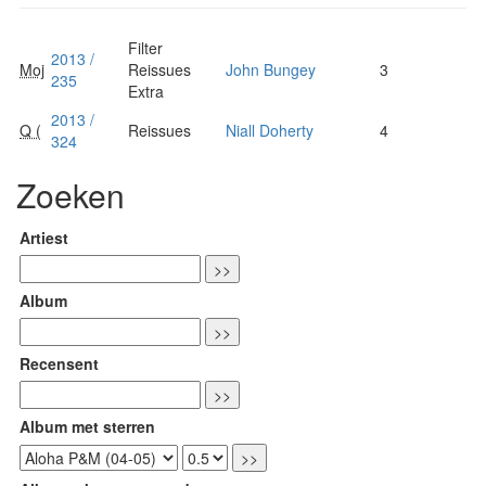
Filter
2013 /
Moj
Reissues
John Bungey
3
235
Extra
2013 /
Q (
Reissues
Niall Doherty
4
324
Zoeken
Artiest
Album
Recensent
Album met sterren