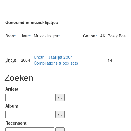
Genoemd in muzieklijstjes
Bron
^
Jaar
^
Muzieklijstjes
^
Canon
^
AK
Pos
gPos
Uncut - Jaarlijst 2004 -
Uncut
2004
14
Compilations & box sets
Zoeken
Artiest
Album
Recensent