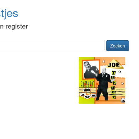
tjes
én register
Zoeken