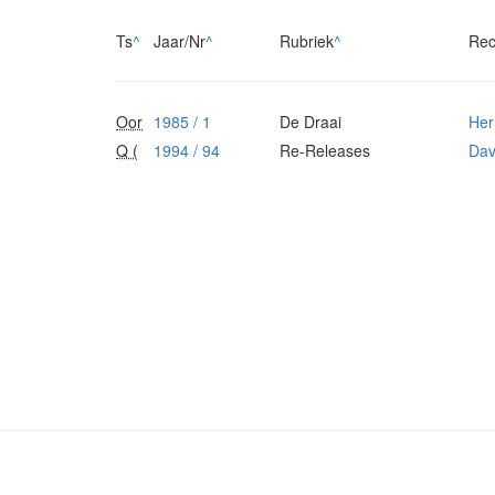
Ts
^
Jaar/Nr
^
Rubriek
^
Rec
Oor
1985 / 1
De Draai
Her
Q (
1994 / 94
Re-Releases
Dav