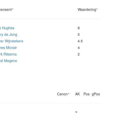
censent
^
Waardering
^
b Hughes
8
ry de Jong
5
ter Wijnstekers
4.5
mes Mcnair
4
k Ritsema
2
né Megens
Canon
^
AK
Pos
gPos
2