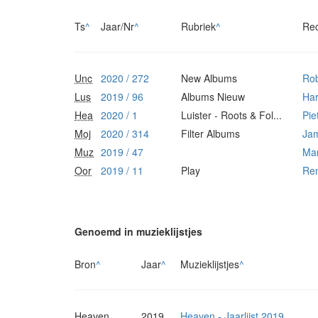
Ts
^
Jaar/Nr
^
Rubriek
^
Re
Unc
2020 / 272
New Albums
Ro
Lus
2019 / 96
Albums Nieuw
Har
Hea
2020 / 1
Luister - Roots & Fol...
Pie
Moj
2020 / 314
Filter Albums
Ja
Muz
2019 / 47
Mar
Oor
2019 / 11
Play
Re
Genoemd in muzieklijstjes
Bron
^
Jaar
^
Muzieklijstjes
^
Heaven
2019
Heaven - Jaarlijst 2019