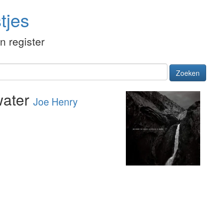
tjes
én register
Zoeken
water
Joe Henry