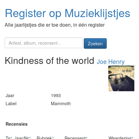
Register op Muzieklijstjes
Alle jaarlijstjes die er toe doen, in één register
Zoeken
Kindness of the world
Joe Henry
Jaar
1993
Label
Mammoth
Recensies
Ts
^
Jaar/Nr
^
Rubriek
^
Recensent
^
Waardering
^