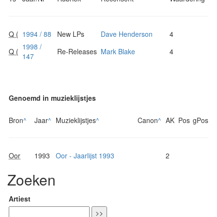
Q (
1994 / 88
New LPs
Dave Henderson
4
1998 /
Q (
Re-Releases
Mark Blake
4
147
Genoemd in muzieklijstjes
Bron
^
Jaar
^
Muzieklijstjes
^
Canon
^
AK
Pos
gPos
Oor
1993
Oor - Jaarlijst 1993
2
Zoeken
Artiest