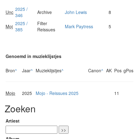
2025 /
Unc
Archive
John Lewis
8
346
2025 /
Filter
Moj
Mark Paytress
5
385
Reissues
Genoemd in muzieklijstjes
Bron
^
Jaar
^
Muzieklijstjes
^
Canon
^
AK
Pos
gPos
Mojo
2025
Mojo - Reissues 2025
11
Zoeken
Artiest
Album