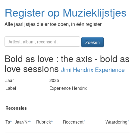
Register op Muzieklijstjes
Alle jaarlijstjes die er toe doen, in één register
Zoeken
Bold as love : the axis - bold as
love sessions
Jimi Hendrix Experience
Jaar
2025
Label
Experience Hendrix
Recensies
Ts
^
Jaar/Nr
^
Rubriek
^
Recensent
^
Waardering
^