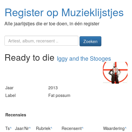
Register op Muzieklijstjes
Alle jaarlijstjes die er toe doen, in één register
Zoeken
Ready to die
Iggy and the Stooges
Jaar
2013
Label
Fat possum
Recensies
Ts
^
Jaar/Nr
^
Rubriek
^
Recensent
^
Waardering
^