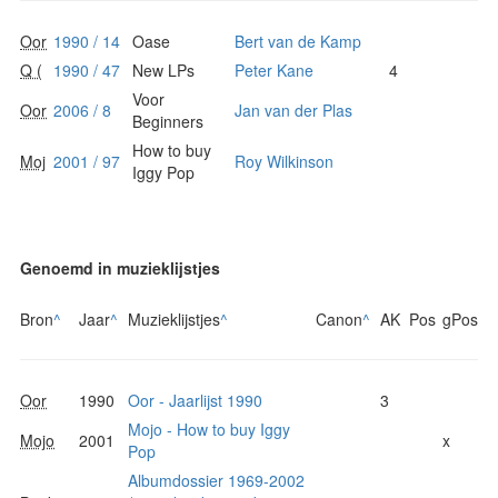
Oor
1990 / 14
Oase
Bert van de Kamp
Q (
1990 / 47
New LPs
Peter Kane
4
Voor
Oor
2006 / 8
Jan van der Plas
Beginners
How to buy
Moj
2001 / 97
Roy Wilkinson
Iggy Pop
Genoemd in muzieklijstjes
Bron
^
Jaar
^
Muzieklijstjes
^
Canon
^
AK
Pos
gPos
Oor
1990
Oor - Jaarlijst 1990
3
Mojo - How to buy Iggy
Mojo
2001
x
Pop
Albumdossier 1969-2002