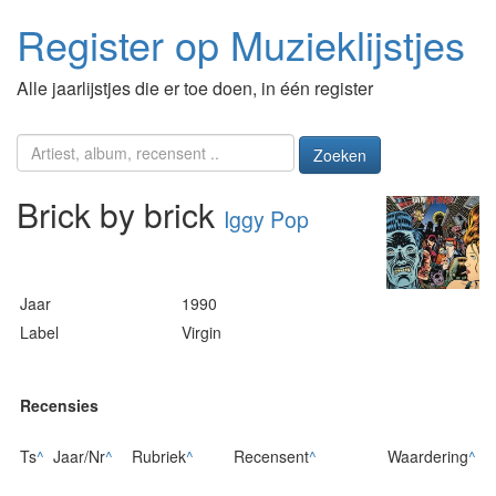
Register op Muzieklijstjes
Alle jaarlijstjes die er toe doen, in één register
Zoeken
Brick by brick
Iggy Pop
Jaar
1990
Label
Virgin
Recensies
Ts
^
Jaar/Nr
^
Rubriek
^
Recensent
^
Waardering
^