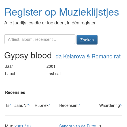
Register op Muzieklijstjes
Alle jaarlijstjes die er toe doen, in één register
Zoeken
Gypsy blood
Ida Kelarova & Romano rat
Jaar
2001
Label
Last call
Recensies
Ts
^
Jaar/Nr
^
Rubriek
^
Recensent
^
Waardering
^
Muz
2001 / 27
Sandra van de Putte
1