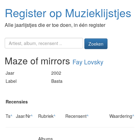
Register op Muzieklijstjes
Alle jaarlijstjes die er toe doen, in één register
Zoeken
Maze of mirrors
Fay Lovsky
Jaar
2002
Label
Basta
Recensies
Ts
^
Jaar/Nr
^
Rubriek
^
Recensent
^
Waardering
^
Albums