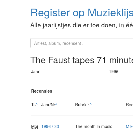
Register op Muzieklijs
Alle jaarlijstjes die er toe doen, in é
The Faust tapes 71 minut
Jaar
1996
Recensies
Ts
^
Jaar/Nr
^
Rubriek
^
Rec
Moj
1996 / 33
The month in music
Mik