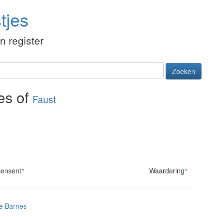
tjes
én register
Zoeken
es of
Faust
ensent
^
Waardering
^
e Barnes