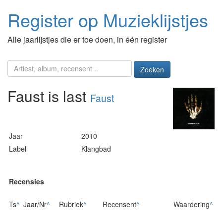
Register op Muzieklijstjes
Alle jaarlijstjes die er toe doen, in één register
Zoeken
Faust is last
Faust
Jaar
2010
Label
Klangbad
Recensies
Ts
^
Jaar/Nr
^
Rubriek
^
Recensent
^
Waardering
^