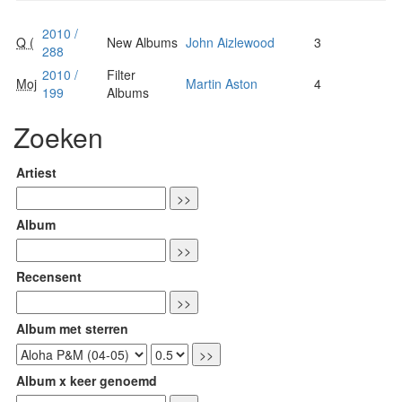
2010 /
Q (
New Albums
John Aizlewood
3
288
2010 /
Filter
Moj
Martin Aston
4
199
Albums
Zoeken
Artiest
Album
Recensent
Album met sterren
Album x keer genoemd