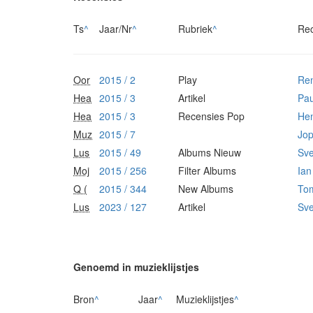
Ts
^
Jaar/Nr
^
Rubriek
^
Re
Oor
2015 / 2
Play
Re
Hea
2015 / 3
Artikel
Pau
Hea
2015 / 3
Recensies Pop
Hen
Muz
2015 / 7
Jop
Lus
2015 / 49
Albums Nieuw
Sv
Moj
2015 / 256
Filter Albums
Ian
Q (
2015 / 344
New Albums
To
Lus
2023 / 127
Artikel
Sv
Genoemd in muzieklijstjes
Bron
^
Jaar
^
Muzieklijstjes
^