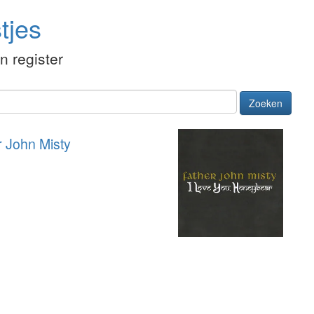
tjes
én register
Zoeken
r John Misty