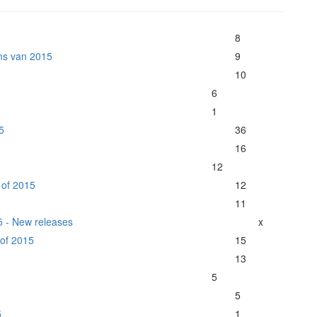
8
ms van 2015
9
10
6
1
5
36
16
12
 of 2015
12
11
15 - New releases
x
 of 2015
15
13
5
5
5
1