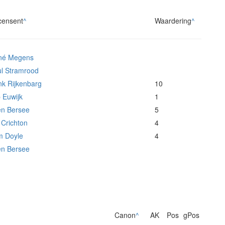
censent
^
Waardering
^
né Megens
l Stramrood
k Rijkenbarg
10
 Euwijk
1
en Bersee
5
 Crichton
4
m Doyle
4
en Bersee
Canon
^
AK
Pos
gPos