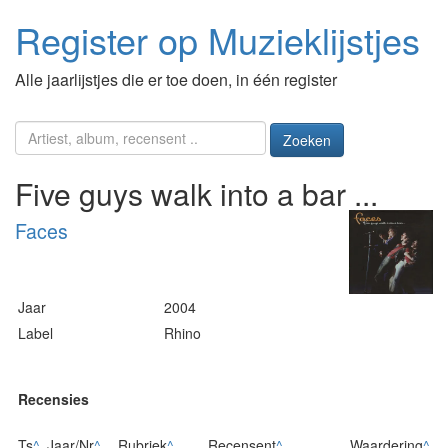
Register op Muzieklijstjes
Alle jaarlijstjes die er toe doen, in één register
Zoeken
Five guys walk into a bar ...
Faces
Jaar
2004
Label
Rhino
Recensies
Ts
^
Jaar/Nr
^
Rubriek
^
Recensent
^
Waardering
^