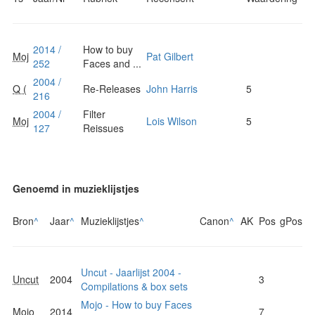
2014 /
How to buy
Moj
Pat Gilbert
252
Faces and ...
2004 /
Q (
Re-Releases
John Harris
5
216
2004 /
Filter
Moj
Lois Wilson
5
127
Reissues
Genoemd in muzieklijstjes
Bron
^
Jaar
^
Muzieklijstjes
^
Canon
^
AK
Pos
gPos
Uncut - Jaarlijst 2004 -
Uncut
2004
3
Compilations & box sets
Mojo - How to buy Faces
Mojo
2014
7