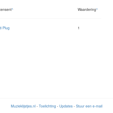
censent
^
Waardering
^
ti Plug
1
Muzieklijstjes.nl
-
Toelichting
-
Updates
-
Stuur een e-mail