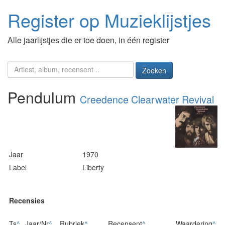
Register op Muzieklijstjes
Alle jaarlijstjes die er toe doen, in één register
Zoeken
Pendulum
Creedence Clearwater Revival
Jaar
1970
Label
Liberty
Recensies
Ts
^
Jaar/Nr
^
Rubriek
^
Recensent
^
Waardering
^