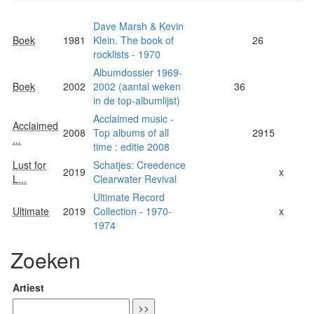
Dave Marsh & Kevin
Boek
1981
Klein. The book of
26
rocklists - 1970
Albumdossier 1969-
Boek
2002
2002 (aantal weken
36
in de top-albumlijst)
Acclaimed music -
Acclaimed
2008
Top albums of all
2915
...
time : editie 2008
Lust for
Schatjes: Creedence
2019
x
L...
Clearwater Revival
Ultimate Record
Ultimate
2019
Collection - 1970-
x
1974
Zoeken
Artiest