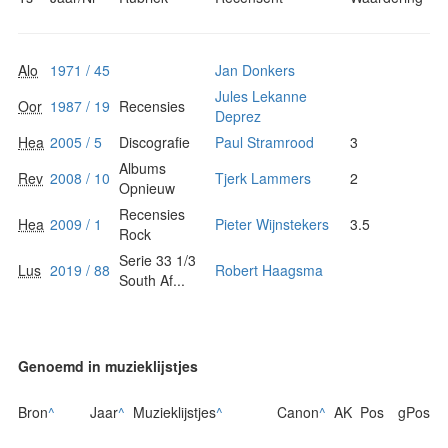
Alo
1971 / 45
Jan Donkers
Jules Lekanne
Oor
1987 / 19
Recensies
Deprez
Hea
2005 / 5
Discografie
Paul Stramrood
3
Albums
Rev
2008 / 10
Tjerk Lammers
2
Opnieuw
Recensies
Hea
2009 / 1
Pieter Wijnstekers
3.5
Rock
Serie 33 1/3
Lus
2019 / 88
Robert Haagsma
South Af...
Genoemd in muzieklijstjes
Bron
^
Jaar
^
Muzieklijstjes
^
Canon
^
AK
Pos
gPos