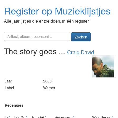
Register op Muzieklijstjes
Alle jaarlijstjes die er toe doen, in één register
Zoeken
The story goes ...
Craig David
Jaar
2005
Label
Warner
Recensies
Ts
^
Jaar/Nr
^
Rubriek
^
Recensent
^
Waardering
^