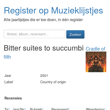
Register op Muzieklijstjes
Alle jaarlijstjes die er toe doen, in één register
Zoeken
Bitter suites to succumbi
Cradle of
filth
Jaar
2001
Label
Country of origin
Recensies
Ts
^
Jaar/Nr
^
Rubriek
^
Recensent
^
Waardering
^