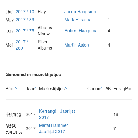
Oor
2017 / 10
Play
Jacob Haagsma
Muz
2017 / 39
Mark Ritsema
1
Albums
Lus
2017 / 75
Robert Haagsma
4
Nieuw
2017 /
Filter
Moj
Martin Aston
4
289
Albums
Genoemd in muzieklijstjes
Bron
^
Jaar
^
Muzieklijstjes
^
Canon
^
AK
Pos
gPos
Kerrang! - Jaarlijst
Kerrang!
2017
18
2017
Metal
Metal Hammer -
2017
7
Hamm...
Jaarlijst 2017