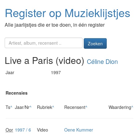
Register op Muzieklijstjes
Alle jaarlijstjes die er toe doen, in één register
Zoeken
Live a Paris (video)
Céline Dion
Jaar
1997
Recensies
Ts
^
Jaar/Nr
^
Rubriek
^
Recensent
^
Waardering
^
Oor
1997 / 6
Video
Oene Kummer