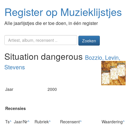
Register op Muzieklijstjes
Alle jaarlijstjes die er toe doen, in één register
Zoeken
Situation dangerous
Bozzio, Levin,
Stevens
Jaar
2000
Recensies
Ts
^
Jaar/Nr
^
Rubriek
^
Recensent
^
Waardering
^