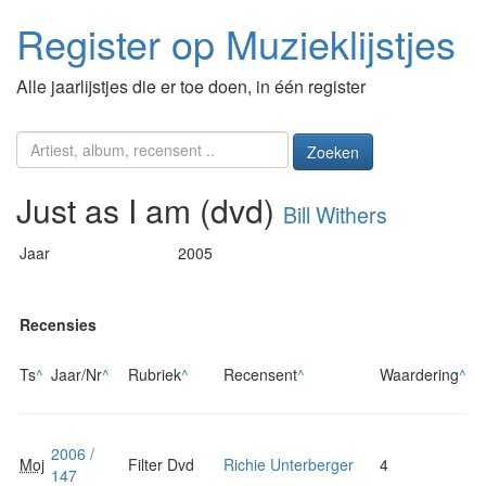
Register op Muzieklijstjes
Alle jaarlijstjes die er toe doen, in één register
Zoeken
Just as I am (dvd)
Bill Withers
Jaar
2005
Recensies
Ts
^
Jaar/Nr
^
Rubriek
^
Recensent
^
Waardering
^
2006 /
Moj
Filter Dvd
Richie Unterberger
4
147