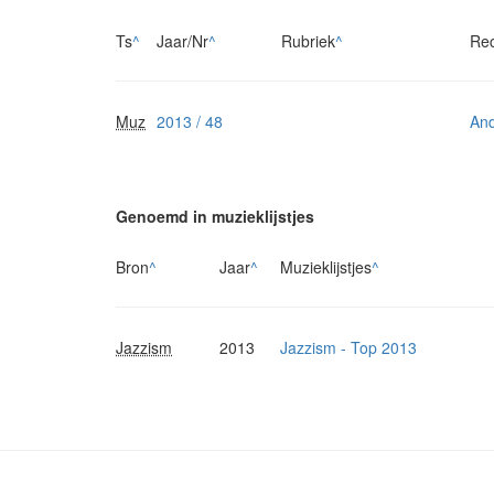
Ts
^
Jaar/Nr
^
Rubriek
^
Re
Muz
2013 / 48
And
Genoemd in muzieklijstjes
Bron
^
Jaar
^
Muzieklijstjes
^
Jazzism
2013
Jazzism - Top 2013