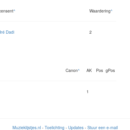
censent
^
Waardering
^
ré Dadi
2
Canon
^
AK
Pos
gPos
1
Muzieklijstjes.nl
-
Toelichting
-
Updates
-
Stuur een e-mail