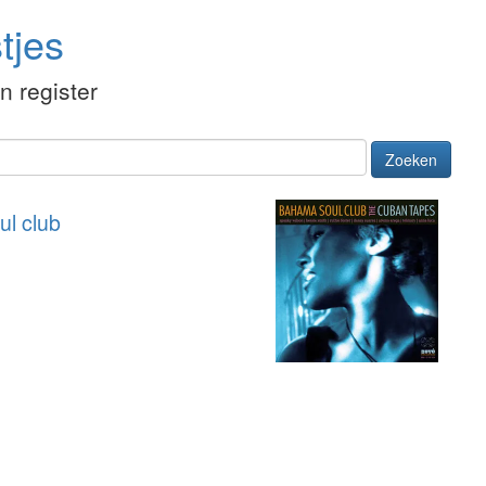
tjes
én register
Zoeken
l club