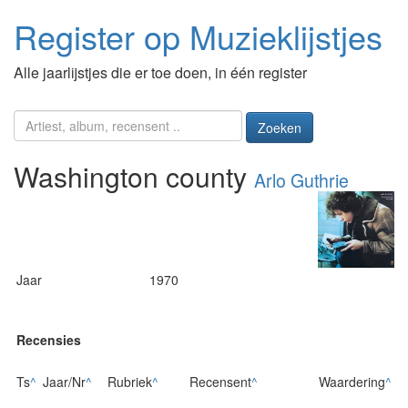
Register op Muzieklijstjes
Alle jaarlijstjes die er toe doen, in één register
Zoeken
Washington county
Arlo Guthrie
Jaar
1970
Recensies
Ts
^
Jaar/Nr
^
Rubriek
^
Recensent
^
Waardering
^