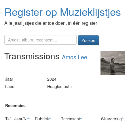
Register op Muzieklijstjes
Alle jaarlijstjes die er toe doen, in één register
Zoeken
Transmissions
Amos Lee
Jaar
2024
Label
Hoagiemouth
Recensies
Ts
^
Jaar/Nr
^
Rubriek
^
Recensent
^
Waardering
^