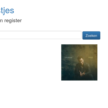
tjes
én register
Zoeken