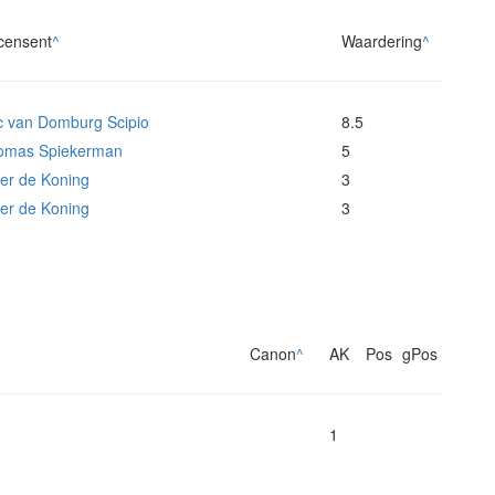
censent
^
Waardering
^
c van Domburg Scipio
8.5
omas Spiekerman
5
er de Koning
3
er de Koning
3
Canon
^
AK
Pos
gPos
1