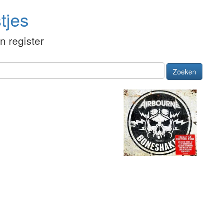
tjes
én register
Zoeken