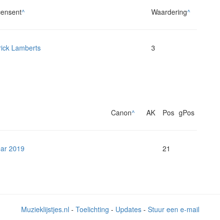
ensent
^
Waardering
^
rick Lamberts
3
Canon
^
AK
Pos
gPos
ear 2019
21
Muzieklijstjes.nl
-
Toelichting
-
Updates
-
Stuur een e-mail