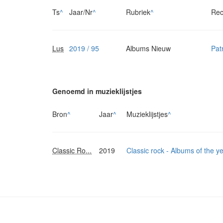
Ts
^
Jaar/Nr
^
Rubriek
^
Rec
Lus
2019 / 95
Albums Nieuw
Pat
Genoemd in muzieklijstjes
Bron
^
Jaar
^
Muzieklijstjes
^
Classic Ro...
2019
Classic rock - Albums of the y