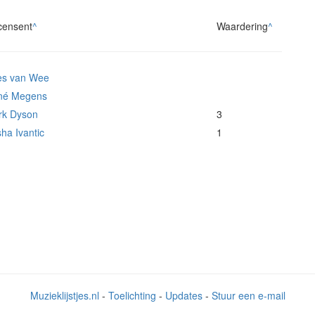
censent
^
Waardering
^
es van Wee
né Megens
rk Dyson
3
ha Ivantic
1
Muzieklijstjes.nl
-
Toelichting
-
Updates
-
Stuur een e-mail