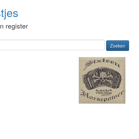
tjes
én register
Zoeken