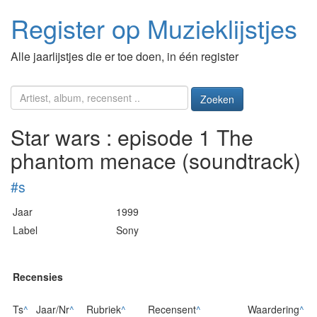
Register op Muzieklijstjes
Alle jaarlijstjes die er toe doen, in één register
Zoeken
Star wars : episode 1 The
phantom menace (soundtrack)
#s
Jaar
1999
Label
Sony
Recensies
Ts
^
Jaar/Nr
^
Rubriek
^
Recensent
^
Waardering
^