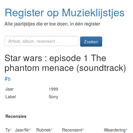
Register op Muzieklijstjes
Alle jaarlijstjes die er toe doen, in één register
Zoeken
Star wars : episode 1 The
phantom menace (soundtrack)
#s
Jaar
1999
Label
Sony
Recensies
Ts
^
Jaar/Nr
^
Rubriek
^
Recensent
^
Waardering
^