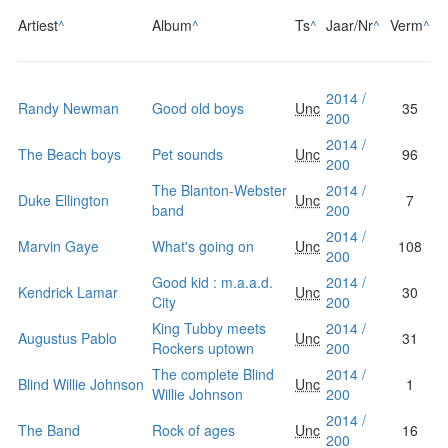
Artiest
^
Album
^
Ts
^
Jaar/Nr
^
Verm
^
2014 /
Randy Newman
Good old boys
Unc
35
200
2014 /
The Beach boys
Pet sounds
Unc
96
200
The Blanton-Webster
2014 /
Duke Ellington
Unc
7
band
200
2014 /
Marvin Gaye
What's going on
Unc
108
200
Good kid : m.a.a.d.
2014 /
Kendrick Lamar
Unc
30
City
200
King Tubby meets
2014 /
Augustus Pablo
Unc
31
Rockers uptown
200
The complete Blind
2014 /
Blind Willie Johnson
Unc
1
Willie Johnson
200
2014 /
The Band
Rock of ages
Unc
16
200