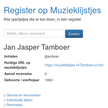
Register op Muzieklijstjes
Alle jaarlijstjes die er toe doen, in één register
Zoeken
Jan Jasper Tamboer
Initialen
jjtamboer
Huidige URL op
https://muzieklijstjes.nl/TamboerJJ.htm
muzieklijstjes
Aantal recensies
0
Geboorte / sterftejaar
1962 -
>
Genres en kenmerken
>
Individuele lijsten
>
Recensies