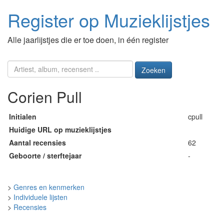
Register op Muzieklijstjes
Alle jaarlijstjes die er toe doen, in één register
Zoeken
Corien Pull
Initialen
cpull
Huidige URL op muzieklijstjes
Aantal recensies
62
Geboorte / sterftejaar
-
>
Genres en kenmerken
>
Individuele lijsten
>
Recensies