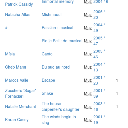
Immortal memory
Muz
2004 / 6
Patrick Cassidy
2006 /
Natacha Atlas
Mishmaoul
Muz
20
2004 /
#
Passion : musical
Muz
49
2005 /
Pietje Bell : de musical
Muz
47
2003 /
Mísia
Canto
Muz
46
2004 /
Cheb Mami
Du sud au nord
Muz
13
2001 /
Marcos Valle
Escape
Muz
1
23
Zucchero 'Sugar'
2001 /
Shake
Muz
1
Fornaciari
39
The house
2003 /
Natalie Merchant
Muz
1
carpenter's daughter
46
The winds begin to
2001 /
Karan Casey
Muz
sing
19