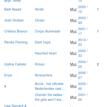
Bryn Terfel
15
2005 /
Badi Assad
Verde
Muz
1
15
2003 /
Josh Groban
Closer
Muz
49
2001 /
Cristina Branco
Corpo illuminado
Muz
1
17
2010 /
Renée Fleming
Dark hope
Muz
23
2005 /
Haunted heart
Muz
33
2004 /
Izaline Calister
Krioyo
Muz
2
20
2005 /
Enya
Amarantine
Muz
47
Annie : het officiële
2005 /
#
Muz
Nederlandse cast ...
46
Cherish the ladies :
2001 /
Muz
the girls won't lea...
25
Lisa Gerrard &