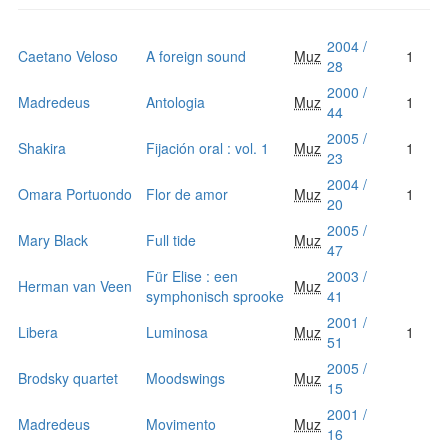
2004 /
Caetano Veloso
A foreign sound
Muz
1
28
2000 /
Madredeus
Antologia
Muz
1
44
2005 /
Shakira
Fijación oral : vol. 1
Muz
1
23
2004 /
Omara Portuondo
Flor de amor
Muz
1
20
2005 /
Mary Black
Full tide
Muz
47
Für Elise : een
2003 /
Herman van Veen
Muz
symphonisch sprooke
41
2001 /
Libera
Luminosa
Muz
1
51
2005 /
Brodsky quartet
Moodswings
Muz
15
2001 /
Madredeus
Movimento
Muz
16