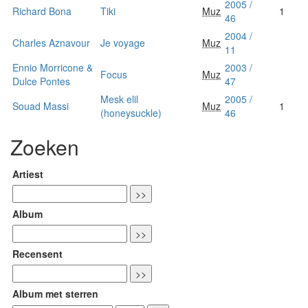
2005 /
Richard Bona
Tiki
Muz
1
46
2004 /
Charles Aznavour
Je voyage
Muz
11
Ennio Morricone &
2003 /
Focus
Muz
Dulce Pontes
47
Mesk elil
2005 /
Souad Massi
Muz
1
(honeysuckle)
46
Zoeken
Artiest
Album
Recensent
Album met sterren