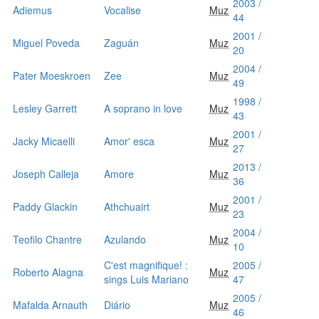
2003 /
Adiemus
Vocalise
Muz
44
2001 /
Miguel Poveda
Zaguán
Muz
20
2004 /
Pater Moeskroen
Zee
Muz
49
1998 /
Lesley Garrett
A soprano in love
Muz
43
2001 /
Jacky Micaelli
Amor' esca
Muz
27
2013 /
Joseph Calleja
Amore
Muz
36
2001 /
Paddy Glackin
Athchuairt
Muz
23
2004 /
Teofilo Chantre
Azulando
Muz
10
C'est magnifique! :
2005 /
Roberto Alagna
Muz
sings Luis Mariano
47
2005 /
Mafalda Arnauth
Diário
Muz
46