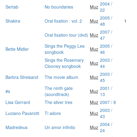
2004 /
Sertab
No boundaries
Muz
22
2005 /
Shakira
Oral fixation : vol. 2
Muz
1
48
2007 /
Oral fixation tour (dvd)
Muz
47
Sings the Peggy Lee
2005 /
Bette Midler
Muz
songbook
46
Sings the Rosemary
2003 /
Muz
Clooney songbook
44
2003 /
Barbra Streisand
The movie album
Muz
45
The ninth gate
2001 /
#s
Muz
(soundtrack)
13
Lisa Gerrard
The silver tree
Muz
2007 / 8
2003 /
Luciano Pavarotti
Ti adore
Muz
43
2004 /
Madredeus
Un amor infinito
Muz
24