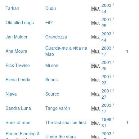
2003 /
Tarkan
Dudu
Muz
44
2001 /
Old blind dogs
Fit?
Muz
25
2003 /
Jan Mulder
Grandezza
Muz
44
Guarda-me a vida na
2003 /
Ana Moura
Muz
1
Mao
47
2001 /
Rick Trevino
Mi son
Muz
25
2001 /
Elena Ledda
Sonos
Muz
23
2001 /
Njava
Source
Muz
27
2003 /
Sandra Luna
Tango varón
Muz
47
1998 /
Sunz of man
The last shall be first
Muz
1
31
Renée Fleming &
2003 /
Under the stars
Muz