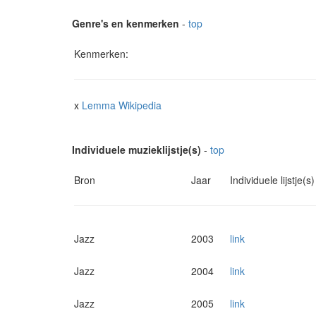
Genre's en kenmerken
-
top
Kenmerken:
x
Lemma Wikipedia
Individuele muzieklijstje(s)
-
top
Bron
Jaar
Individuele lijstje(s)
Jazz
2003
link
Jazz
2004
link
Jazz
2005
link