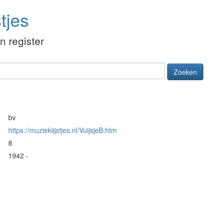
tjes
én register
Zoeken
bv
https://muzieklijstjes.nl/VuijsjeB.htm
8
1942 -