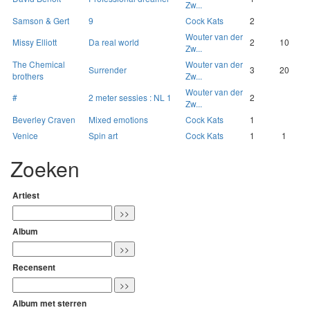
Zw...
Samson & Gert
9
Cock Kats
2
Wouter van der
Missy Elliott
Da real world
2
10
Zw...
The Chemical
Wouter van der
Surrender
3
20
brothers
Zw...
Wouter van der
#
2 meter sessies : NL 1
2
Zw...
Beverley Craven
Mixed emotions
Cock Kats
1
Venice
Spin art
Cock Kats
1
1
Zoeken
Artiest
Album
Recensent
Album met sterren