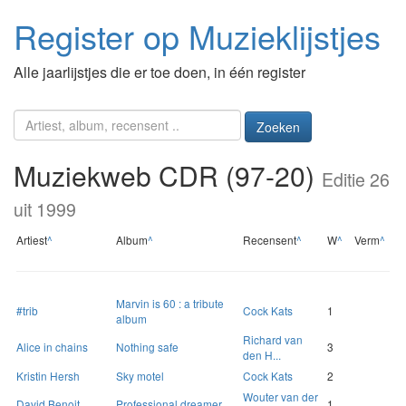
Register op Muzieklijstjes
Alle jaarlijstjes die er toe doen, in één register
Zoeken
Muziekweb CDR (97-20)
Editie 26
uit 1999
Artiest
^
Album
^
Recensent
^
W
^
Verm
^
Marvin is 60 : a tribute
#trib
Cock Kats
1
album
Richard van
Alice in chains
Nothing safe
3
den H...
Kristin Hersh
Sky motel
Cock Kats
2
Wouter van der
David Benoit
Professional dreamer
1