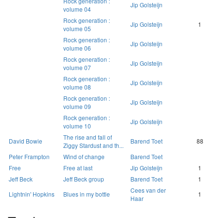
Rock generation :
Jip Golsteijn
volume 04
Rock generation :
Jip Golsteijn
1
volume 05
Rock generation :
Jip Golsteijn
volume 06
Rock generation :
Jip Golsteijn
volume 07
Rock generation :
Jip Golsteijn
volume 08
Rock generation :
Jip Golsteijn
volume 09
Rock generation :
Jip Golsteijn
volume 10
The rise and fall of
David Bowie
Barend Toet
88
Ziggy Stardust and th...
Peter Frampton
Wind of change
Barend Toet
Free
Free at last
Jip Golsteijn
1
Jeff Beck
Jeff Beck group
Barend Toet
1
Cees van der
Lightnin' Hopkins
Blues in my bottle
1
Haar