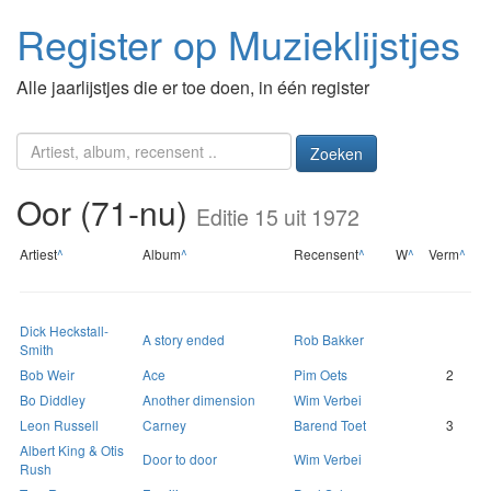
Register op Muzieklijstjes
Alle jaarlijstjes die er toe doen, in één register
Zoeken
Oor (71-nu)
Editie 15 uit 1972
Artiest
^
Album
^
Recensent
^
W
^
Verm
^
Dick Heckstall-
A story ended
Rob Bakker
Smith
Bob Weir
Ace
Pim Oets
2
Bo Diddley
Another dimension
Wim Verbei
Leon Russell
Carney
Barend Toet
3
Albert King & Otis
Door to door
Wim Verbei
Rush