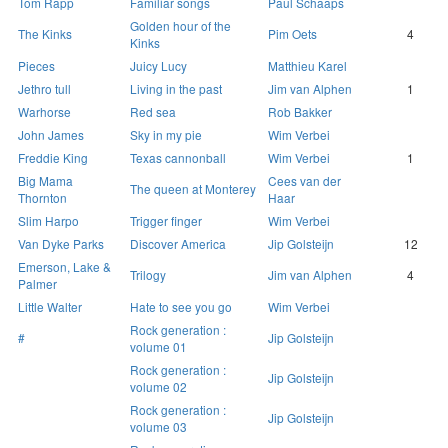
Tom Rapp
Familiar songs
Paul Schaaps
Golden hour of the
The Kinks
Pim Oets
4
Kinks
Pieces
Juicy Lucy
Matthieu Karel
Jethro tull
Living in the past
Jim van Alphen
1
Warhorse
Red sea
Rob Bakker
John James
Sky in my pie
Wim Verbei
Freddie King
Texas cannonball
Wim Verbei
1
Big Mama
Cees van der
The queen at Monterey
Thornton
Haar
Slim Harpo
Trigger finger
Wim Verbei
Van Dyke Parks
Discover America
Jip Golsteijn
12
Emerson, Lake &
Trilogy
Jim van Alphen
4
Palmer
Little Walter
Hate to see you go
Wim Verbei
Rock generation :
#
Jip Golsteijn
volume 01
Rock generation :
Jip Golsteijn
volume 02
Rock generation :
Jip Golsteijn
volume 03