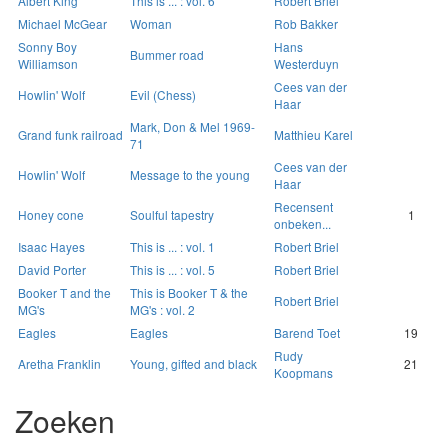
Albert King
This is ... : vol. 6
Robert Briel
Michael McGear
Woman
Rob Bakker
Sonny Boy
Hans
Bummer road
Williamson
Westerduyn
Cees van der
Howlin' Wolf
Evil (Chess)
Haar
Mark, Don & Mel 1969-
Grand funk railroad
Matthieu Karel
71
Cees van der
Howlin' Wolf
Message to the young
Haar
Recensent
Honey cone
Soulful tapestry
1
onbeken...
Isaac Hayes
This is ... : vol. 1
Robert Briel
David Porter
This is ... : vol. 5
Robert Briel
Booker T and the
This is Booker T & the
Robert Briel
MG's
MG's : vol. 2
Eagles
Eagles
Barend Toet
19
Rudy
Aretha Franklin
Young, gifted and black
21
Koopmans
Zoeken