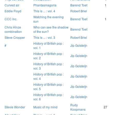
Curved air
Phantasmagoria
Barend Toet
1
Eddie Floyd
This is ... : vol. 4
Robert Briel
Watching the evening
CCC Inc.
Barend Toet
1
sun
Chris Hinze
Who can see the shadow
Barend Toet
combination
of the sun?
Steve Cropper
This is ... : vol. 3
Robert Briel
History of British pop :
#
Jip Golsteijn
vol. 1
History of British pop :
Jip Golsteijn
vol. 2
History of British pop :
Jip Golsteijn
vol. 3
History of British pop :
Jip Golsteijn
vol. 4
History of British pop :
Jip Golsteijn
vol. 5
History of British pop :
Jip Golsteijn
vol. 6
Rudy
Stevie Wonder
Music of my mind
27
Koopmans