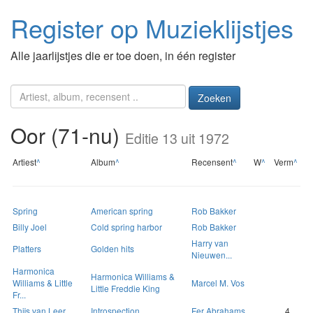
Register op Muzieklijstjes
Alle jaarlijstjes die er toe doen, in één register
Zoeken
Oor (71-nu)
Editie 13 uit 1972
Artiest
^
Album
^
Recensent
^
W
^
Verm
^
Spring
American spring
Rob Bakker
Billy Joel
Cold spring harbor
Rob Bakker
Harry van
Platters
Golden hits
Nieuwen...
Harmonica
Harmonica Williams &
Williams & Little
Marcel M. Vos
Little Freddie King
Fr...
Thijs van Leer
Introspection
Fer Abrahams
4