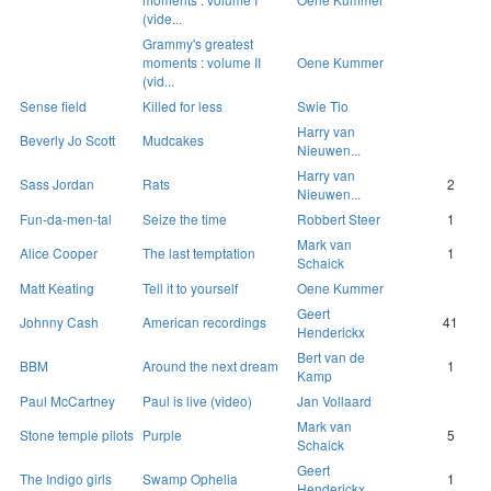
(vide...
Grammy's greatest
moments : volume II
Oene Kummer
(vid...
Sense field
Killed for less
Swie Tio
Harry van
Beverly Jo Scott
Mudcakes
Nieuwen...
Harry van
Sass Jordan
Rats
2
Nieuwen...
Fun-da-men-tal
Seize the time
Robbert Steer
1
Mark van
Alice Cooper
The last temptation
1
Schaick
Matt Keating
Tell it to yourself
Oene Kummer
Geert
Johnny Cash
American recordings
41
Henderickx
Bert van de
BBM
Around the next dream
1
Kamp
Paul McCartney
Paul is live (video)
Jan Vollaard
Mark van
Stone temple pilots
Purple
5
Schaick
Geert
The Indigo girls
Swamp Ophelia
1
Henderickx