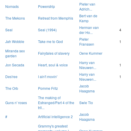
Pieter van
Nomads
Powerstrip
Adrich...
Bert van de
The Mekons
Retreat from Memphis
Kamp
Herman van
Seal
Seal (1994)
4
der Ho...
Pieter
Jah Wobble
Take me to God
1
Franssen
Miranda sex
Fairytales of slavery
Oene Kummer
garden
Harry van
Jon Secada
Heart, soul & voice
1
Nieuwen...
Harry van
Des'ree
I ain't movin'
1
Nieuwen...
Jacob
The Orb
Pomme Fritz
Haagsma
The making of
Guns n' roses
Estranged/Part 4 of the
Swie Tio
tril...
Jacob
#
Artificial intelligence 2
Haagsma
Grammy's greatest
moments : volume I
Oene Kummer