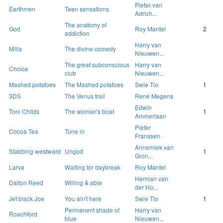
Pieter van
Earthmen
Teen sensations
Adrich...
The anatomy of
God
Roy Mantel
2
addiction
Harry van
Milla
The divine comedy
Nieuwen...
The great subconscious
Harry van
Choice
club
Nieuwen...
Mashed potatoes
The Mashed potatoes
Swie Tio
1
3DS
The Venus trail
René Megens
Edwin
Toni Childs
The woman's boat
1
Ammerlaan
Pieter
Cocoa Tea
Tune in
Franssen
Annemiek van
Stabbing westward
Ungod
1
Gron...
Larva
Waiting for daybreak
Roy Mantel
Herman van
Dalton Reed
Willing & able
der Ho...
Jet black Joe
You ain't here
Swie Tio
1
Permanent shade of
Harry van
Roachford
blue
Nieuwen...