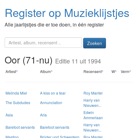
Register op Muzieklijstjes
Alle jaarlijstjes die er toe doen, in één register
Zoeken
Oor (71-nu)
Editie 11 uit 1994
Artiest
^
Album
^
Recensent
^
W
^
Verm
^
Melinda Miel
A kiss on a tear
Roy Mantel
Harry van
The Subdudes
Annunciation
Nieuwen...
Edwin
Asia
Aria
Ammerlaan
Harry van
Barefoot servants
Barefoot servants
Nieuwen...
Mastino
Brüder und Schwestern
Roy Mantel