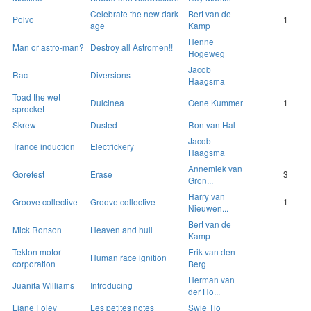
Celebrate the new dark
Bert van de
Polvo
1
age
Kamp
Henne
Man or astro-man?
Destroy all Astromen!!
Hogeweg
Jacob
Rac
Diversions
Haagsma
Toad the wet
Dulcinea
Oene Kummer
1
sprocket
Skrew
Dusted
Ron van Hal
Jacob
Trance induction
Electrickery
Haagsma
Annemiek van
Gorefest
Erase
3
Gron...
Harry van
Groove collective
Groove collective
1
Nieuwen...
Bert van de
Mick Ronson
Heaven and hull
Kamp
Tekton motor
Erik van den
Human race ignition
corporation
Berg
Herman van
Juanita Williams
Introducing
der Ho...
Liane Foley
Les petites notes
Swie Tio