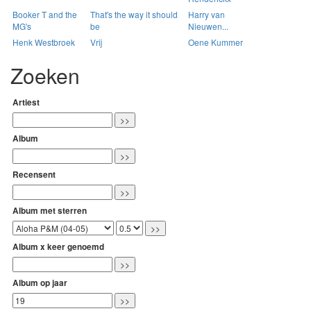
Booker T and the
That's the way it should
Harry van
MG's
be
Nieuwen...
Henk Westbroek
Vrij
Oene Kummer
Zoeken
Artiest
Album
Recensent
Album met sterren
Album x keer genoemd
Album op jaar