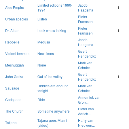
Limited editions 1990-
Jacob
Alec Empire
1
1994
Haagsma
Pieter
Urban species
Listen
Franssen
Pieter
Dr. Alban
Look who's talking
1
Franssen
Jacob
Reboelje
Medusa
Haagsma
Geert
Violent femmes
New times
Henderickx
Mark van
Meshuggah
None
Schaick
Geert
John Gorka
Out of the valley
1
Henderickx
Riddles are abound
Mark van
Sausage
tonight
Schaick
Annemiek van
Godspeed
Ride
Gron...
Pieter van
The Church
Sometime anywhere
Adrich...
Tajana goes Miami
Harry van
Tatjana
(video)
Nieuwen...