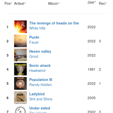
Jaar
^
Pos
^
Artiest
^
Album
^
Rec
^
The revenge of heads on fire
1
2022
White hills
Punkt
2
2022
3
Faust
Hexen valley
3
2022
Gnod
Sonic attack
4
1981
2
Hawkwind
Population III
5
2022
1
Randy Holden
Ladybird
6
2005
Shit and Shine
Under sided
7
2002
3