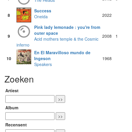
The Heads
Success
8
2022
Oneida
Pink lady lemonade : you're from
outer space
9
2008
1
Acid mothers temple & the Cosmic
inferno
En El Maravilloso mundo de
10
Ingeson
1968
Speakers
Zoeken
Artiest
Album
Recensent