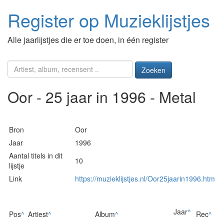
Register op Muzieklijstjes
Alle jaarlijstjes die er toe doen, in één register
Zoeken
Oor - 25 jaar in 1996 - Metal
Bron
Oor
Jaar
1996
Aantal titels in dit
10
lijstje
Link
https://muzieklijstjes.nl/Oor25jaarin1996.htm
Jaar
^
Pos
^
Artiest
^
Album
^
Rec
^