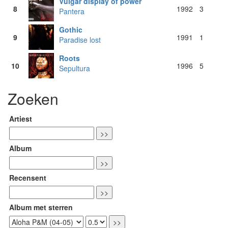
Vulgar display of power
8
1992
3
Pantera
Gothic
9
1991
1
Paradise lost
Roots
10
1996
5
Sepultura
Zoeken
Artiest
Album
Recensent
Album met sterren