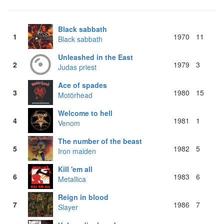
Black sabbath
1
1970
11
Black sabbath
Unleashed in the East
2
1979
3
Judas priest
Ace of spades
3
1980
15
Motörhead
Welcome to hell
4
1981
1
Venom
The number of the beast
5
1982
5
Iron maiden
Kill 'em all
6
1983
6
Metallica
Reign in blood
7
1986
7
Slayer