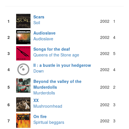
Scars
1
2002
1
Soil
Audioslave
2
2002
4
Audioslave
Songs for the deaf
3
2002
5
Queens of the Stone age
II : a bustle in your hedgerow
4
2002
4
Down
Beyond the valley of the
5
Murderdolls
2002
2
Murderdolls
XX
6
2002
3
Mushroomhead
On fire
7
2002
3
Spiritual beggars