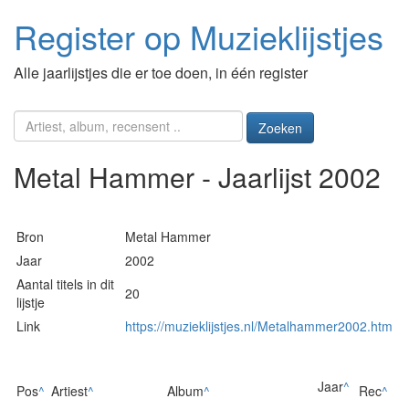
Register op Muzieklijstjes
Alle jaarlijstjes die er toe doen, in één register
Zoeken
Metal Hammer - Jaarlijst 2002
Bron
Metal Hammer
Jaar
2002
Aantal titels in dit
20
lijstje
Link
https://muzieklijstjes.nl/Metalhammer2002.htm
Jaar
^
Pos
^
Artiest
^
Album
^
Rec
^