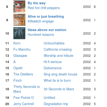
By the way
8
2002
6
Red hot chili peppers
Alive or just breathing
9
2002
1
Killswitch engage
Ideas above our station
10
2002
2
Hundred reasons
11
Korn
Untouchables
2002
4
12
Fu Manchu
California crossing
2002
3
13
Glassjaw
Worship and tribute
2002
2
14
A
Hi-fi serious
2002
4
15
Opeth
Deliverance
2002
1
16
The Distillers
Sing sing death house
2002
2
17
Finch
What its is to burn
2002
1
Thirty Seconds to
18
30 Seconds to Mars
2002
3
Mars
19
Five Pointe O
Untitled
2002
1
20
Jerry Cantrell
Degradation trip
2002
5