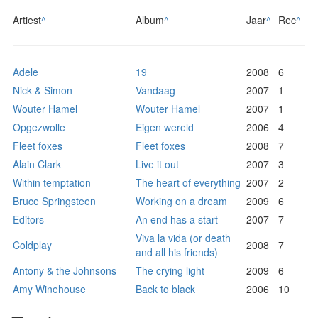
Artiest
^
Album
^
Jaar
^
Rec
^
Adele
19
2008
6
Nick & Simon
Vandaag
2007
1
Wouter Hamel
Wouter Hamel
2007
1
Opgezwolle
Eigen wereld
2006
4
Fleet foxes
Fleet foxes
2008
7
Alain Clark
Live it out
2007
3
Within temptation
The heart of everything
2007
2
Bruce Springsteen
Working on a dream
2009
6
Editors
An end has a start
2007
7
Viva la vida (or death
Coldplay
2008
7
and all his friends)
Antony & the Johnsons
The crying light
2009
6
Amy Winehouse
Back to black
2006
10